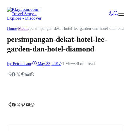
Home
/
Media
/
persimpangan-dekat-hotel-lee-garden-dan-hotel-diamond
persimpangan-dekat-hotel-lee-
garden-dan-hotel-diamond
By Petrus Loo
•
May 22, 2017
•
1
Views
•
0 min read
Facebook
Twitter
Pinterest
Mail
WhatsApp
Facebook
Twitter
Pinterest
Mail
WhatsApp