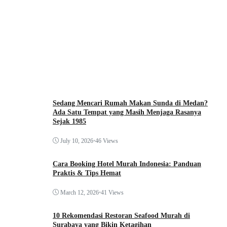
Sedang Mencari Rumah Makan Sunda di Medan?
Ada Satu Tempat yang Masih Menjaga Rasanya
Sejak 1985
July 10, 2026
•
46 Views
Cara Booking Hotel Murah Indonesia: Panduan
Praktis & Tips Hemat
March 12, 2026
•
41 Views
10 Rekomendasi Restoran Seafood Murah di
Surabaya yang Bikin Ketagihan