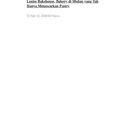
Louise Bakehouse, Bakery di Medan yang Tak
Hanya Menawarkan Pastry
July 12, 2026
•
63 Views