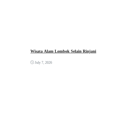
Wisata Alam Lombok Selain Rinjani
July 7, 2026