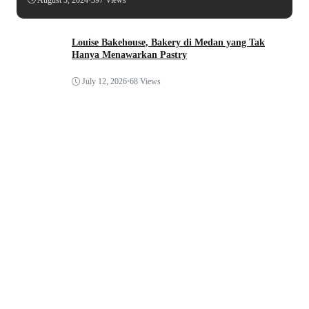
Louise Bakehouse, Bakery di Medan yang Tak
Hanya Menawarkan Pastry
July 12, 2026
•
68 Views