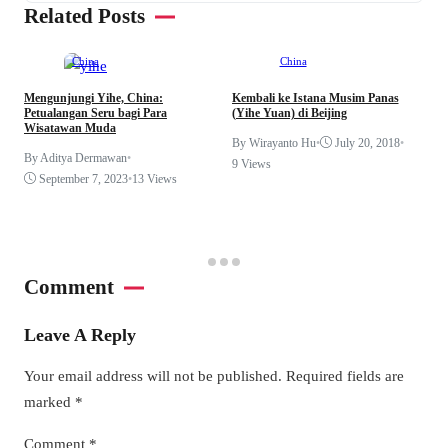
Related Posts
China
China
Mengunjungi Yihe, China:
Kembali ke Istana Musim Panas
Petualangan Seru bagi Para
(Yihe Yuan) di Beijing
Wisatawan Muda
M
By Wirayanto Hu
•
July 20, 2018
•
P
By Aditya Dermawan
•
9 Views
September 7, 2023
•
13 Views
B
1
Comment
Leave A Reply
Your email address will not be published.
Required fields are
marked
*
Comment
*