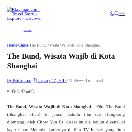
China
Home
/
China
/
The Bund, Wisata Wajib di Kota Shanghai
The Bund, Wisata Wajib di Kota
Shanghai
By Petrus Loo
•
January 17, 2017
•
13
Views
•
3 min read
Facebook
Twitter
Pinterest
Mail
WhatsApp
The Bund, Wisata Wajib di Kota Shanghai –
Film The Bund
(Shanghai Than), di jaman dahulu film seri Hongkong
dibintangi oleh Chow Yun Fa, disaat itu dia belum dikenal di
layar lebar. Memulai kariernya di film TV berseri yang dulu