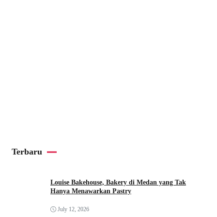
Terbaru
Louise Bakehouse, Bakery di Medan yang Tak
Hanya Menawarkan Pastry
July 12, 2026