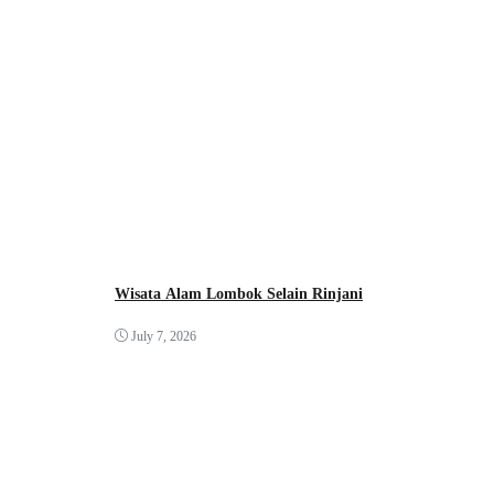
Wisata Alam Lombok Selain Rinjani
July 7, 2026