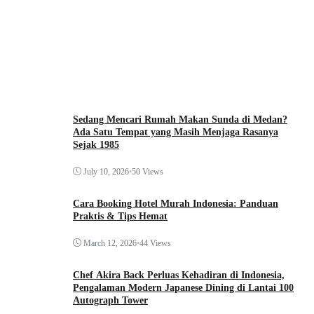
Sedang Mencari Rumah Makan Sunda di Medan?
Ada Satu Tempat yang Masih Menjaga Rasanya
Sejak 1985
July 10, 2026
•
50 Views
Cara Booking Hotel Murah Indonesia: Panduan
Praktis & Tips Hemat
March 12, 2026
•
44 Views
Chef Akira Back Perluas Kehadiran di Indonesia,
Pengalaman Modern Japanese Dining di Lantai 100
Autograph Tower