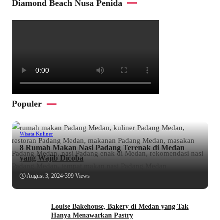
Diamond Beach Nusa Penida
Populer
Wisata Kuliner
8 Rumah Makan Nasi Padang Terenak di Medan
yang Wajib Dicoba
August 3, 2024
•
399 Views
Louise Bakehouse, Bakery di Medan yang Tak
Hanya Menawarkan Pastry