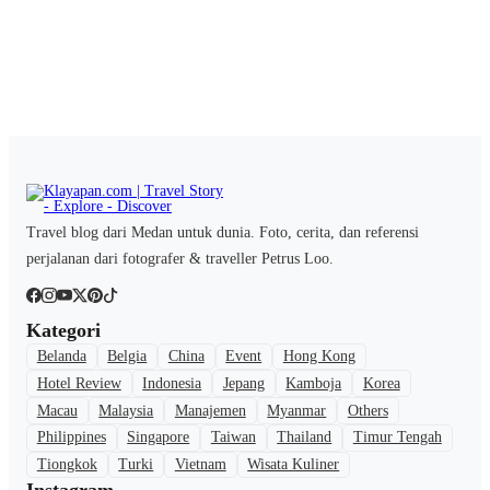
Travel blog dari Medan untuk dunia. Foto, cerita, dan referensi
perjalanan dari fotografer & traveller Petrus Loo.
Kategori
Belanda
Belgia
China
Event
Hong Kong
Hotel Review
Indonesia
Jepang
Kamboja
Korea
Macau
Malaysia
Manajemen
Myanmar
Others
Philippines
Singapore
Taiwan
Thailand
Timur Tengah
Tiongkok
Turki
Vietnam
Wisata Kuliner