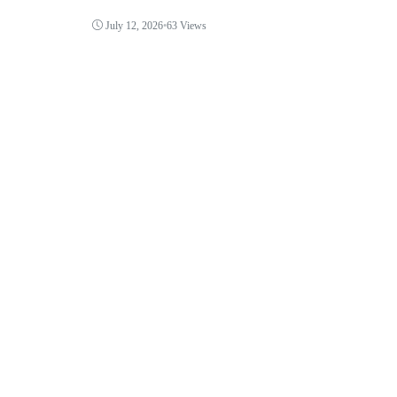
July 12, 2026
•
63 Views