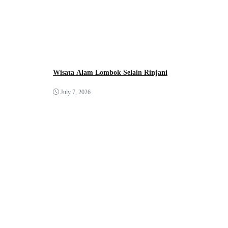
Wisata Alam Lombok Selain Rinjani
July 7, 2026