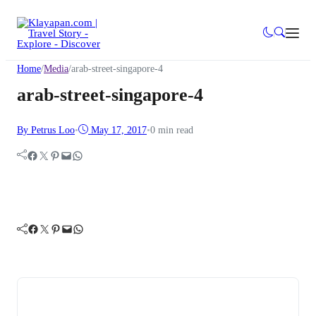
Home
/
Media
/
arab-street-singapore-4
arab-street-singapore-4
By Petrus Loo
•
May 17, 2017
•
0 min read
Facebook
Twitter
Pinterest
Mail
WhatsApp
Facebook
Twitter
Pinterest
Mail
WhatsApp