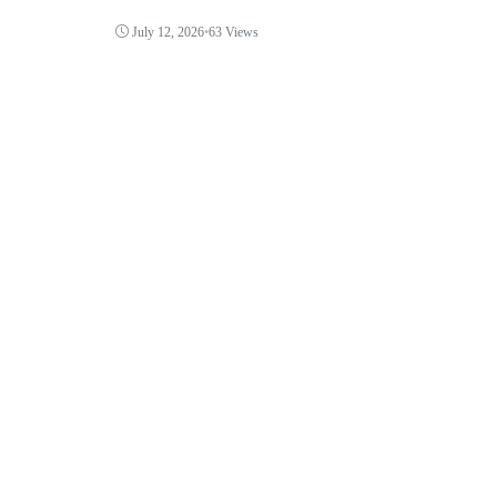
July 12, 2026
•
63 Views