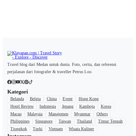
Travel blog dari Medan untuk dunia. Foto, cerita, dan referensi
perjalanan dari fotografer & traveller Petrus Loo.
Kategori
Belanda
Belgia
China
Event
Hong Kong
Hotel Review
Indonesia
Jepang
Kamboja
Korea
Macau
Malaysia
Manajemen
Myanmar
Others
Philippines
Singapore
Taiwan
Thailand
Timur Tengah
Tiongkok
Turki
Vietnam
Wisata Kuliner