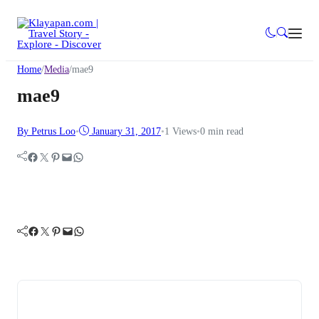
Home
/
Media
/
mae9
mae9
By Petrus Loo
•
January 31, 2017
•
1
Views
•
0 min read
Facebook
Twitter
Pinterest
Mail
WhatsApp
Facebook
Twitter
Pinterest
Mail
WhatsApp