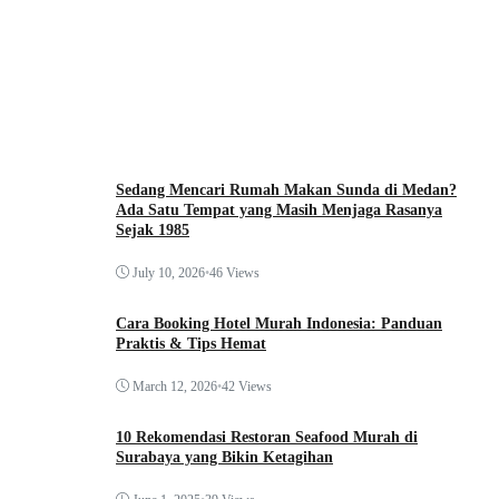
Sedang Mencari Rumah Makan Sunda di Medan?
Ada Satu Tempat yang Masih Menjaga Rasanya
Sejak 1985
July 10, 2026
•
46 Views
Cara Booking Hotel Murah Indonesia: Panduan
Praktis & Tips Hemat
March 12, 2026
•
42 Views
10 Rekomendasi Restoran Seafood Murah di
Surabaya yang Bikin Ketagihan