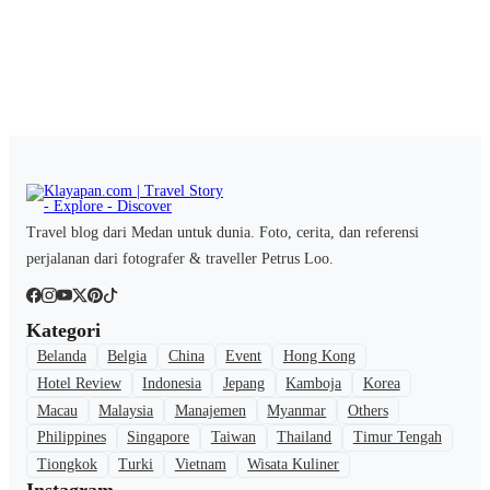
Travel blog dari Medan untuk dunia. Foto, cerita, dan referensi
perjalanan dari fotografer & traveller Petrus Loo.
Kategori
Belanda
Belgia
China
Event
Hong Kong
Hotel Review
Indonesia
Jepang
Kamboja
Korea
Macau
Malaysia
Manajemen
Myanmar
Others
Philippines
Singapore
Taiwan
Thailand
Timur Tengah
Tiongkok
Turki
Vietnam
Wisata Kuliner