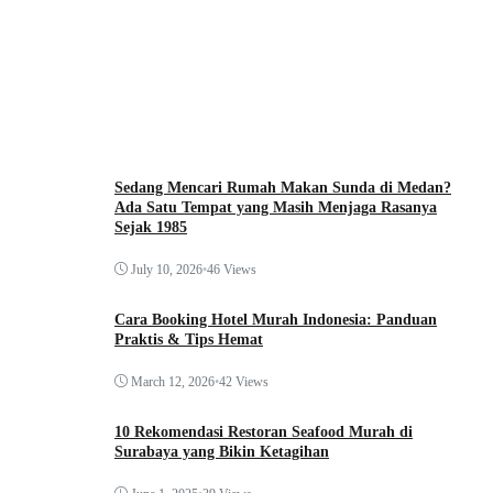
Sedang Mencari Rumah Makan Sunda di Medan?
Ada Satu Tempat yang Masih Menjaga Rasanya
Sejak 1985
July 10, 2026
•
46 Views
Cara Booking Hotel Murah Indonesia: Panduan
Praktis & Tips Hemat
March 12, 2026
•
42 Views
10 Rekomendasi Restoran Seafood Murah di
Surabaya yang Bikin Ketagihan