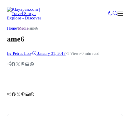
Home
/
Media
/
ame6
ame6
By Petrus Loo
•
January 31, 2017
•
1
Views
•
0 min read
Facebook
Twitter
Pinterest
Mail
WhatsApp
Facebook
Twitter
Pinterest
Mail
WhatsApp