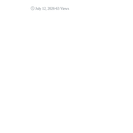
July 12, 2026
•
63 Views