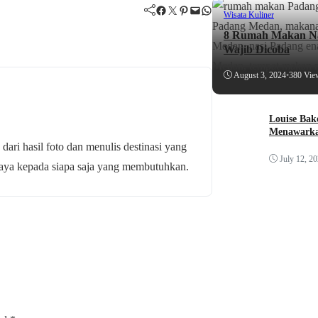
Facebook
Twitter
Pinterest
Mail
WhatsApp
Wisata Kuliner
8 Rumah Makan Na
Wajib Dicoba
August 3, 2024
•
380 Vie
Louise Bak
Menawarka
 dari hasil foto dan menulis destinasi yang
July 12, 2
budaya kepada siapa saja yang membutuhkan.