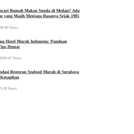
ncari Rumah Makan Sunda di Medan? Ada
t yang Masih Menjaga Rasanya Sejak 1985
026
•
46 Views
ng Hotel Murah Indonesia: Panduan
Tips Hemat
 2026
•
41 Views
dasi Restoran Seafood Murah di Surabaya
 Ketagihan
25
•
39 Views