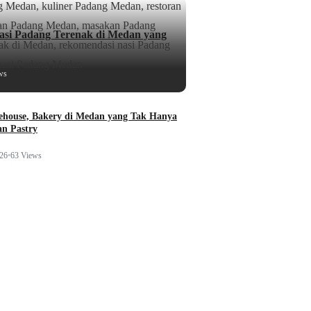
si Padang Terenak di Medan yang
ws
ehouse, Bakery di Medan yang Tak Hanya
n Pastry
026
•
63 Views