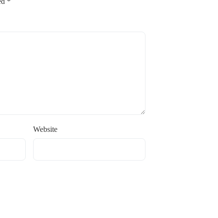
ked
*
Website