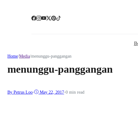
B
Home
/
Media
/
menunggu-panggangan
menunggu-panggangan
By Petrus Loo
•
May 22, 2017
•
0 min read