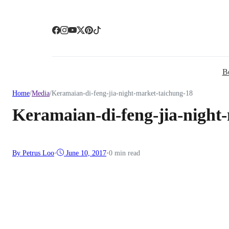
B
Home
/
Media
/
Keramaian-di-feng-jia-night-market-taichung-18
Keramaian-di-feng-jia-night
By Petrus Loo
•
June 10, 2017
•
0 min read