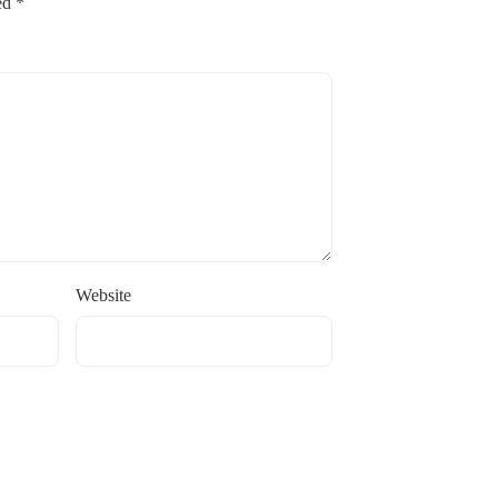
ked
*
Website