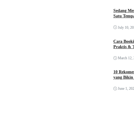
Sedang Me
Satu Tempa
July 10, 2
Cara Booki
Praktis & 
March 12,
10 Rekomen
yang Bikin
June 1, 20