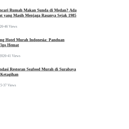
ncari Rumah Makan Sunda di Medan? Ada
t yang Masih Menjaga Rasanya Sejak 1985
026
•
46 Views
ng Hotel Murah Indonesia: Panduan
Tips Hemat
 2026
•
41 Views
dasi Restoran Seafood Murah di Surabaya
 Ketagihan
25
•
37 Views