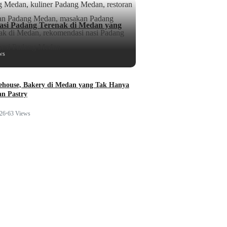
si Padang Terenak di Medan yang
ws
ehouse, Bakery di Medan yang Tak Hanya
n Pastry
026
•
63 Views