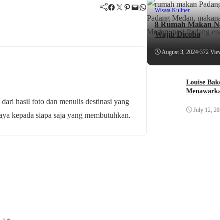
Facebook
Twitter
Pinterest
Mail
WhatsApp
Wisata Kuliner
8 Rumah Makan Na
Wajib Dicoba
August 3, 2024
•
372 Vie
Louise Bak
Menawarka
 dari hasil foto dan menulis destinasi yang
July 12, 2
budaya kepada siapa saja yang membutuhkan.