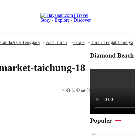
eranda
Asia Tenggara
Asia Timur
Eropa
Timur Tengah
Lainnya
Diamond Beach 
-market-taichung-18
Facebook
Twitter
Pinterest
Mail
WhatsApp
Populer