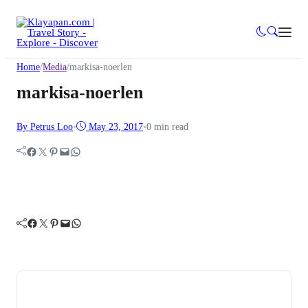
Home
/
Media
/
markisa-noerlen
markisa-noerlen
By Petrus Loo
•
May 23, 2017
•
0 min read
Facebook
Twitter
Pinterest
Mail
WhatsApp
Facebook
Twitter
Pinterest
Mail
WhatsApp