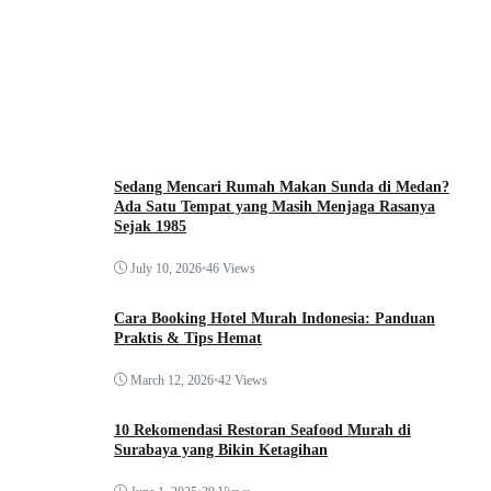
Sedang Mencari Rumah Makan Sunda di Medan?
Ada Satu Tempat yang Masih Menjaga Rasanya
Sejak 1985
July 10, 2026
•
46 Views
Cara Booking Hotel Murah Indonesia: Panduan
Praktis & Tips Hemat
March 12, 2026
•
42 Views
10 Rekomendasi Restoran Seafood Murah di
Surabaya yang Bikin Ketagihan