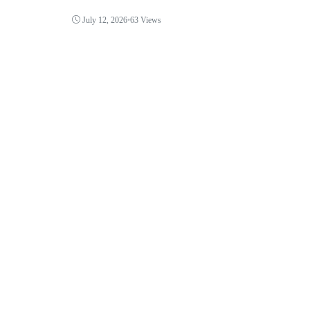
July 12, 2026
•
63 Views