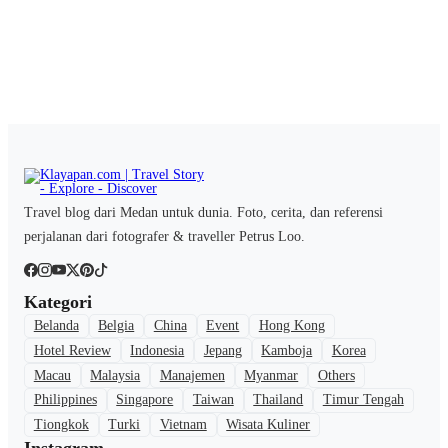
Travel blog dari Medan untuk dunia. Foto, cerita, dan referensi
perjalanan dari fotografer & traveller Petrus Loo.
Kategori
Belanda
Belgia
China
Event
Hong Kong
Hotel Review
Indonesia
Jepang
Kamboja
Korea
Macau
Malaysia
Manajemen
Myanmar
Others
Philippines
Singapore
Taiwan
Thailand
Timur Tengah
Tiongkok
Turki
Vietnam
Wisata Kuliner