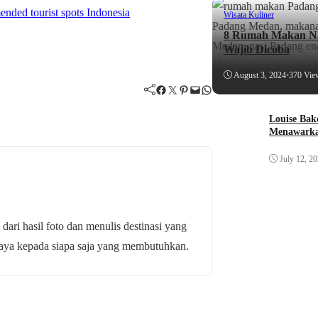
Wisata Kuliner
8 Rumah Makan Na
Wajib Dicoba
August 3, 2024
•
370 Vie
Facebook
Twitter
Pinterest
Mail
WhatsApp
Louise Bak
Menawarka
July 12, 2
 dari hasil foto dan menulis destinasi yang
budaya kepada siapa saja yang membutuhkan.