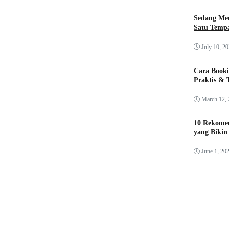
Sedang Me
Satu Tempa
July 10, 2
Cara Booki
Praktis & 
March 12,
10 Rekomen
yang Bikin
June 1, 20