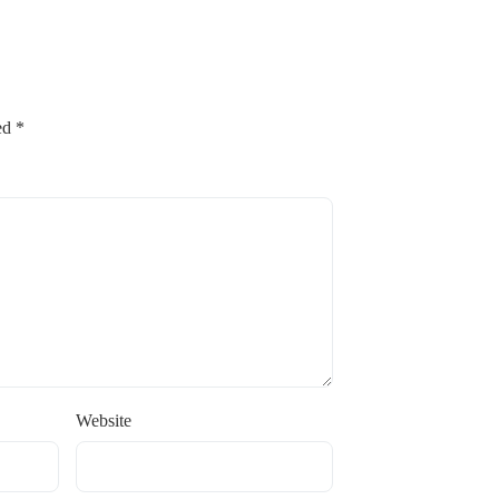
ked
*
Website