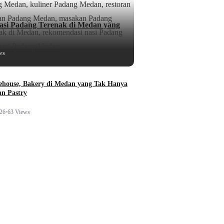
si Padang Terenak di Medan yang
ws
ehouse, Bakery di Medan yang Tak Hanya
n Pastry
026
•
63 Views