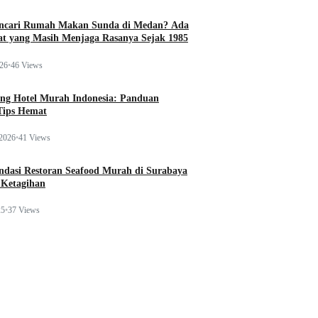
ncari Rumah Makan Sunda di Medan? Ada
t yang Masih Menjaga Rasanya Sejak 1985
026
•
46 Views
ng Hotel Murah Indonesia: Panduan
Tips Hemat
 2026
•
41 Views
dasi Restoran Seafood Murah di Surabaya
 Ketagihan
25
•
37 Views