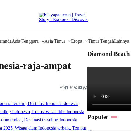
eranda
Asia Tenggara
Asia Timur
Eropa
Timur Tengah
Lainnya
Diamond Beach 
onesia-raja-ampat
Facebook
Twitter
Pinterest
Mail
WhatsApp
Populer